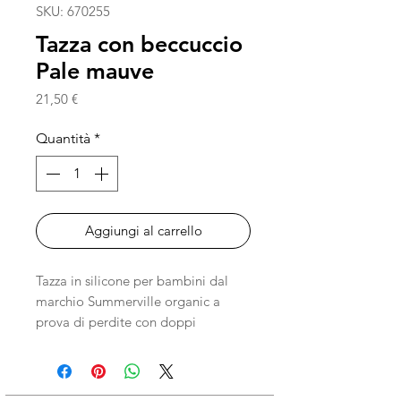
SKU: 670255
Tazza con beccuccio
Pale mauve
Prezzo
21,50 €
Quantità
*
Aggiungi al carrello
Tazza in silicone per bambini dal
marchio Summerville organic a
prova di perdite con doppi
manici. La tazza è privo di sostanze
chimiche nocive come BPA, PVC e
ftalati. Quando il coperchio non