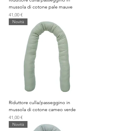
mussola di cotone pale mauve
Prezzo
41,00 €
Novità
Riduttore culla/passeggino in
mussola di cotone cameo verde
Prezzo
41,00 €
Novità