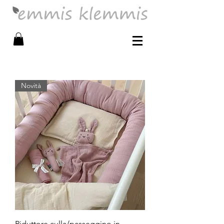
Novità
Riduttore culla/passeggino in