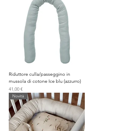
Riduttore culla/passeggino in
mussola di cotone Ice blu (azzurro)
Prezzo
41,00 €
Novità