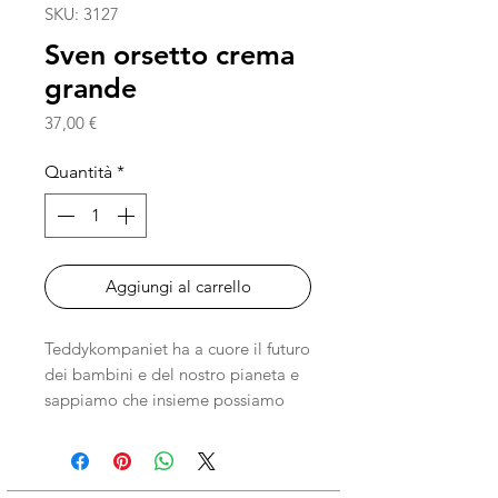
SKU: 3127
Sven orsetto crema
grande
Prezzo
37,00 €
Quantità
*
Aggiungi al carrello
Teddykompaniet ha a cuore il futuro
dei bambini e del nostro pianeta e
sappiamo che insieme possiamo
fare la differenza, anche con piccoli
cambiamenti. Questo peluche è
realizzato con un materiale