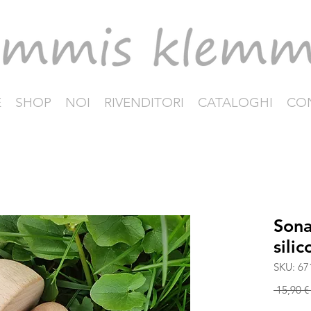
E
SHOP
NOI
RIVENDITORI
CATALOGHI
CON
Sona
sili
SKU: 67
 15,90 €