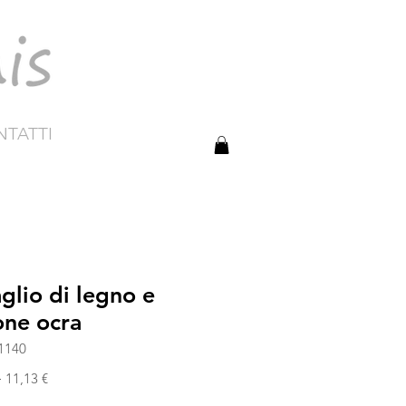
TATTI
glio di legno e
cone ocra
1140
Prezzo
Prezzo
 
11,13 €
regolare
scontato