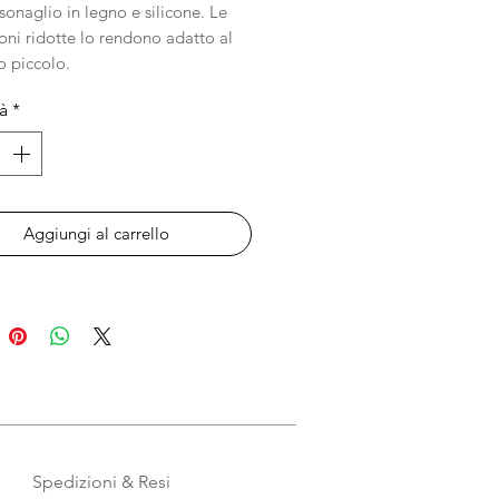
sonaglio in legno e silicone. Le
ni ridotte lo rendono adatto al
 piccolo.
à
*
iale: Legno di faggio non trattato
ificato FSC completamente privo
rnice o altro rivestimento
ficiale e silicone alimentare,
ovato sia dalla FDA che dalla
Aggiungi al carrello
.
nsioni: 4x10cm
gio: Il giocattolo può essere
to a mano. Risciacquare
ndantemente e asciugare con un
o.
: Summerville Organic
Spedizioni & Resi