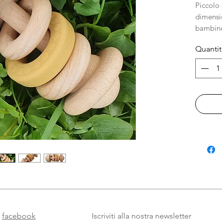
Piccolo 
dimensio
bambino
Quantit
Mater
cert
di ve
super
appr
LFGB
Dime
Lavag
lava
abbo
pann
Marchio
facebook
Iscriviti alla nostra newsletter