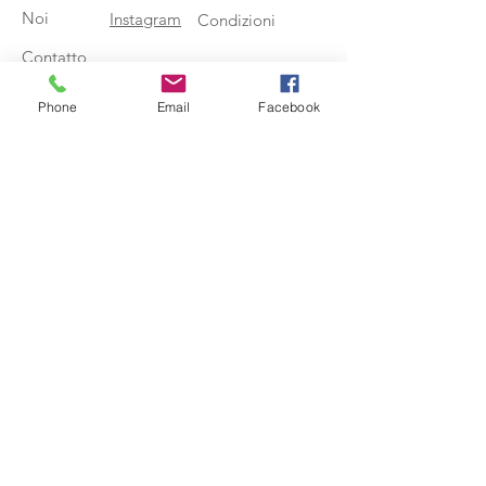
Noi
Instagram
Condizioni
Contatto
Phone
Email
Facebook
Iscriviti alla nostra newsletter
Registrati
emmis klemmis è un marchio registrato di
SWESN di Emma Sofia Nilsson
Via Giacomo Leopardi 21, 20123 Milano
P.IVA. IT06184900964 - REA
1942876