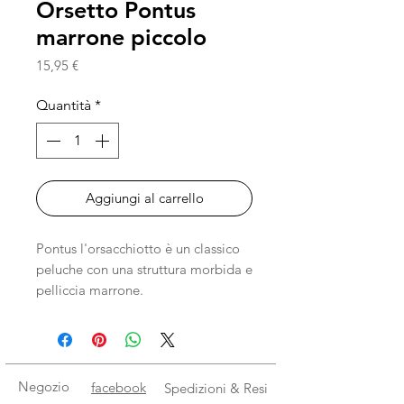
Orsetto Pontus
marrone piccolo
Prezzo
15,95 €
Quantità
*
Aggiungi al carrello
Pontus l'orsacchiotto è un classico
peluche con una struttura morbida e
pelliccia marrone.
Misura 20cm
Lavabile in lavatrice a 40 gradi
Certificato EN71 e CE
Negozio
facebook
Spedizioni & Resi