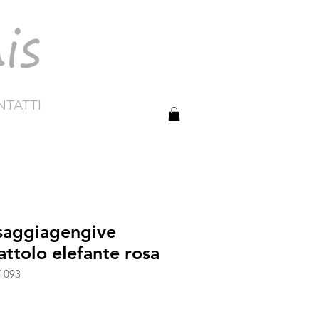
TATTI
saggiagengive
attolo elefante rosa
1093
rezzo