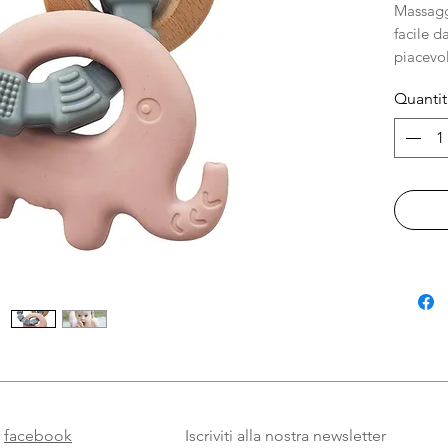
Massagg
facile 
piacevo
dentizi
Quantit
realizza
FSC e s
LFGB, pr
piombo e
Il mass
mano. R
asciuga
Dimensi
Marchio
facebook
Iscriviti alla nostra newsletter