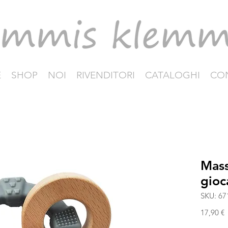
E
SHOP
NOI
RIVENDITORI
CATALOGHI
CON
Mas
gioc
SKU: 67
P
17,90 €