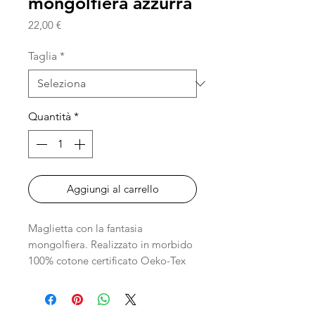
mongolfiera azzurra
Prezzo
22,00 €
Taglia
*
Quantità
*
Aggiungi al carrello
Maglietta con la fantasia
mongolfiera. Realizzato in morbido
100% cotone certificato Oeko-Tex
che garantisce la massima sicurezza
e delicatezza sulla pelle
del bambino, ideale per le loro