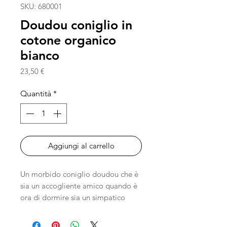
SKU: 680001
Doudou coniglio in
cotone organico
bianco
Prezzo
23,50 €
Quantità
*
Aggiungi al carrello
Un morbido coniglio doudou che è
sia un accogliente amico quando è
ora di dormire sia un simpatico
pupazzo con cui giocare.
Le lunghe orecchie e i nodini sono