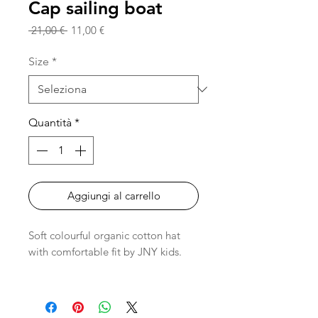
Cap sailing boat
Prezzo
Prezzo
 21,00 € 
11,00 €
regolare
scontato
Size
*
Quantità
*
Aggiungi al carrello
Soft colourful organic cotton hat
with comfortable fit by JNY kids.
95% Organic cotton (GOTS) 5%
Lycra
Double layer jersey fabric