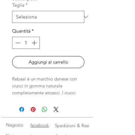
Taglia
*
Quantità
*
Aggiungi al carrello
Rebael è un marchio danese con
ciucci in gomma naturale
completamente atossici. I ciucci
Rebael sono realizzati in pura
gomma naturale, completamente
senza aggiunta di sostanze
chimiche, per essere la scelta
Negozio
facebook
Spedizioni & Resi
migliore e più sicura sul mercato. La
pura gomma naturale utilizzata